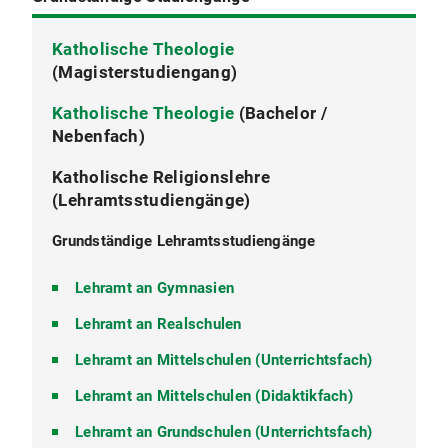
Katholische Theologie
Aufbaustudium Kanonisches Recht (Lic.
Master-Profilbereich
(Magisterstudiengang)
iur. can.)
Master Mittelalter- und
Katholische Theologie
De Processibus Matrimonialibus
Renaissancestudien
(Bachelor /
Nebenfach)
Kirchliches Strafrecht
Katholische Religionslehre
Environmental Studies Certificate
(Lehramtsstudiengänge)
Program
Grundständige Lehramtsstudiengänge
Zertifikatsprogramm "Kirchenrecht
Interkonfessionell"
Lehramt an Gymnasien
Lehramt an Realschulen
Lehramt an Mittelschulen (Unterrichtsfach)
Lehramt an Mittelschulen (Didaktikfach)
Lehramt an Grundschulen (Unterrichtsfach)